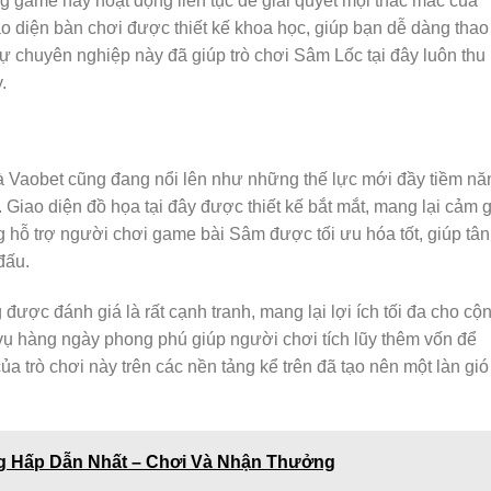
g game này hoạt động liên tục để giải quyết mọi thắc mắc của
ao diện bàn chơi được thiết kế khoa học, giúp bạn dễ dàng thao
ự chuyên nghiệp này đã giúp trò chơi Sâm Lốc tại đây luôn thu 
.
à Vaobet cũng đang nổi lên như những thế lực mới đầy tiềm nă
 Giao diện đồ họa tại đây được thiết kế bắt mắt, mang lại cảm 
g hỗ trợ người chơi game bài Sâm được tối ưu hóa tốt, giúp tân
đấu.
được đánh giá là rất cạnh tranh, mang lại lợi ích tối đa cho cộ
ụ hàng ngày phong phú giúp người chơi tích lũy thêm vốn để
a trò chơi này trên các nền tảng kể trên đã tạo nên một làn gió
g Hấp Dẫn Nhất – Chơi Và Nhận Thưởng