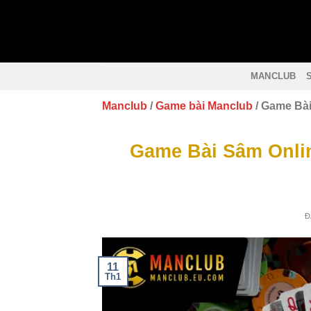
Bỏ
qua
nội
dung
MANCLUB
Tên
Manclub
/
Game bài Manclub
/
Game Bài
Game Bài Sâm Onlin
Đ
11
Th1