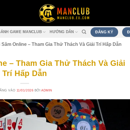
×
SẢNH GAME MANCLUB
HƯỚNG DẪN
ĐĂNG KÝ
Đ
 Brand
 Sâm Online – Tham Gia Thử Thách Và Giải Trí Hấp Dẫn
e – Tham Gia Thử Thách Và Giải
Trí Hấp Dẫn
ĂNG VÀO
11/01/2026
BỞI
ADMIN