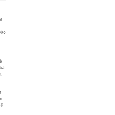
ật
t
 vào
và
bài
a
t
ằm
hể