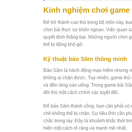
Kinh nghiệm chơi game 
Để trở thành cao thủ trong bộ môn này, b
chơi bài thực sự khôn ngoan. Việc quan sát
quyết định thắng bại. Những người chơi gi
thế bị động khó gỡ.
Kỹ thuật báo Sâm thông minh
Báo Sâm là hành động mạo hiểm nhưng man
không ai chặn được. Tuy nhiên, game thủ c
và đền làng oan uổng. Trong game bài Sâm
đối thủ một cách chính xác tuyệt đối.
Để báo Sâm thành công, bạn cần phải có mộ
chẽ không thể bị chặn. Sự liều lĩnh cần p
chắc trong tay. Đây là khoảnh khắc thót t
hiện một cách rõ ràng và mạnh mẽ nhất.