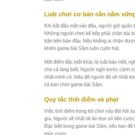
Luật chơi cơ bản cần nắm vữn
Khi bắt đầu một ván đấu, người giữ quân b
Những người chơi kế tiếp phải chặn bài 
trận trên bàn đấu. Nếu không ai chặn được,
khiến game bài Sâm luôn cuốn hút.
Một điểm đặc biệt khác là luật báo một, ngh
cho cả làng biết. Người ngồi trước cánh 
nhất mình có. Nếu để người đó về nhất tr
cả bàn chơi game bài Sâm.
Quy tắc tính điểm và phạt
Việc tính điểm trong trò chơi này đòi hỏi
gia. Người về nhất sẽ ăn trọn số tiền cược
Đặc biệt trong game bài Sâm, nếu bạn để thố
mức cược.