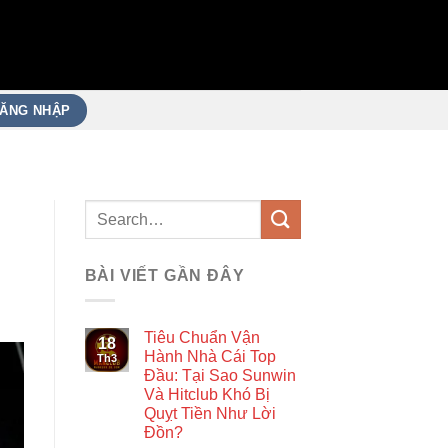
ĂNG NHẬP
BÀI VIẾT GẦN ĐÂY
Tiêu Chuẩn Vận
18
Hành Nhà Cái Top
Th3
Đầu: Tại Sao Sunwin
Và Hitclub Khó Bị
Quỵt Tiền Như Lời
Đồn?