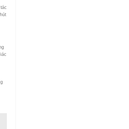
 tác
hút
ng
giác
ng