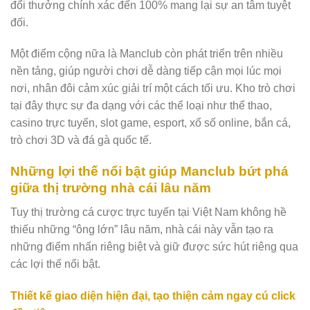
đổi thưởng chính xác đến 100% mang lại sự an tâm tuyệt
đối.
Một điểm cộng nữa là Manclub còn phát triển trên nhiều
nền tảng, giúp người chơi dễ dàng tiếp cận mọi lúc mọi
nơi, nhân đôi cảm xúc giải trí một cách tối ưu. Kho trò chơi
tại đây thực sự đa dạng với các thể loại như thể thao,
casino trực tuyến, slot game, esport, xổ số online, bắn cá,
trò chơi 3D và đá gà quốc tế.
Những lợi thế nổi bật giúp Manclub bứt phá
giữa thị trường nhà cái lâu năm
Tuy thị trường cá cược trực tuyến tại Việt Nam không hề
thiếu những “ông lớn” lâu năm, nhà cái này vẫn tạo ra
những điểm nhấn riêng biệt và giữ được sức hút riêng qua
các lợi thế nổi bật.
Thiết kế giao diện hiện đại, tạo thiện cảm ngay cú click