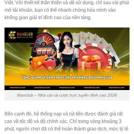
Việt. Với thiết kế thân thiện và dễ sử dụng, chỉ sau vài phút
mở tài khoản, bạn có thể nhanh chóng hòa mình vào
không gian giải trí đỉnh cao của nền tảng.
Manclub – Nhà cái cá cược trực tuyến đỉnh cao 2026
Bên cạnh đó, hệ thống nạp và rút tiền được đánh giá rất
cao về tốc độ và độ chính xác. Chỉ trong vòng khoảng 3
phút, người chơi đã có thể hoàn thành giao dịch, mức tỷ lệ