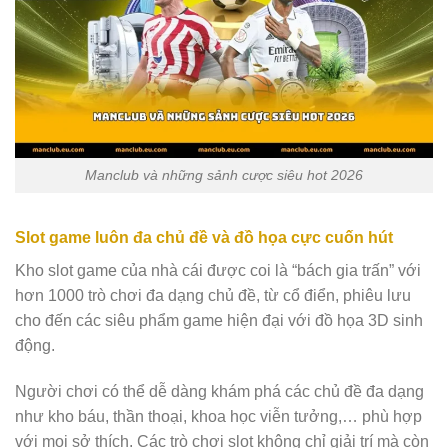
Manclub và những sảnh cược siêu hot 2026
Slot game luôn đa chủ đề và đồ họa cực cuốn hút
Kho slot game của nhà cái được coi là “bách gia trấn” với
hơn 1000 trò chơi đa dạng chủ đề, từ cổ điển, phiêu lưu
cho đến các siêu phẩm game hiện đại với đồ họa 3D sinh
động.
Người chơi có thể dễ dàng khám phá các chủ đề đa dạng
như kho báu, thần thoại, khoa học viễn tưởng,… phù hợp
với mọi sở thích. Các trò chơi slot không chỉ giải trí mà còn