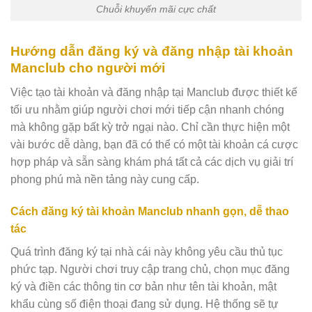
Chuỗi khuyến mãi cực chất
Hướng dẫn đăng ký và đăng nhập tài khoản
Manclub cho người mới
Việc tạo tài khoản và đăng nhập tại Manclub được thiết kế
tối ưu nhằm giúp người chơi mới tiếp cận nhanh chóng
mà không gặp bất kỳ trở ngại nào. Chỉ cần thực hiện một
vài bước dễ dàng, bạn đã có thể có một tài khoản cá cược
hợp pháp và sẵn sàng khám phá tất cả các dịch vụ giải trí
phong phú mà nền tảng này cung cấp.
Cách đăng ký tài khoản Manclub nhanh gọn, dễ thao
tác
Quá trình đăng ký tại nhà cái này không yêu cầu thủ tục
phức tạp. Người chơi truy cập trang chủ, chọn mục đăng
ký và điền các thông tin cơ bản như tên tài khoản, mật
khẩu cùng số điện thoại đang sử dụng. Hệ thống sẽ tự