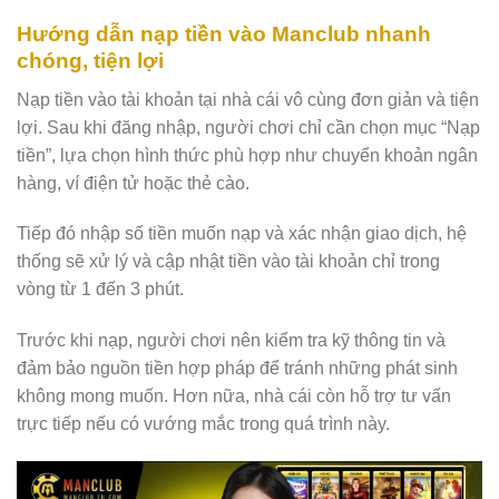
Hướng dẫn nạp tiền vào Manclub nhanh
chóng, tiện lợi
Nạp tiền vào tài khoản tại nhà cái vô cùng đơn giản và tiện
lợi. Sau khi đăng nhập, người chơi chỉ cần chọn mục “Nạp
tiền”, lựa chọn hình thức phù hợp như chuyển khoản ngân
hàng, ví điện tử hoặc thẻ cào.
Tiếp đó nhập số tiền muốn nạp và xác nhận giao dịch, hệ
thống sẽ xử lý và cập nhật tiền vào tài khoản chỉ trong
vòng từ 1 đến 3 phút.
Trước khi nạp, người chơi nên kiểm tra kỹ thông tin và
đảm bảo nguồn tiền hợp pháp để tránh những phát sinh
không mong muốn. Hơn nữa, nhà cái còn hỗ trợ tư vấn
trực tiếp nếu có vướng mắc trong quá trình này.