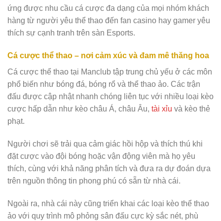
ứng được nhu cầu cá cược đa dạng của mọi nhóm khách
hàng từ người yêu thể thao đến fan casino hay gamer yêu
thích sự cạnh tranh trên sàn Esports.
Cá cược thể thao – nơi cảm xúc và đam mê thăng hoa
Cá cược thể thao tại Manclub tập trung chủ yếu ở các môn
phổ biến như bóng đá, bóng rổ và thể thao ảo. Các trận
đấu được cập nhật nhanh chóng liên tục với nhiều loại kèo
cược hấp dẫn như kèo châu Á, châu Âu,
tài xỉu
và kèo thẻ
phạt.
Người chơi sẽ trải qua cảm giác hồi hộp và thích thú khi
đặt cược vào đội bóng hoặc vận động viên mà họ yêu
thích, cùng với khả năng phân tích và đưa ra dự đoán dựa
trên nguồn thông tin phong phú có sẵn từ nhà cái.
Ngoài ra, nhà cái này cũng triển khai các loại kèo thể thao
ảo với quy trình mô phỏng sân đấu cực kỳ sắc nét, phù